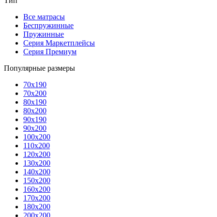
Тип
Все матрасы
Беспружинные
Пружинные
Серия Маркетплейсы
Серия Премиум
Популярные размеры
70x190
70x200
80x190
80x200
90x190
90x200
100x200
110x200
120x200
130x200
140x200
150x200
160x200
170x200
180x200
200x200