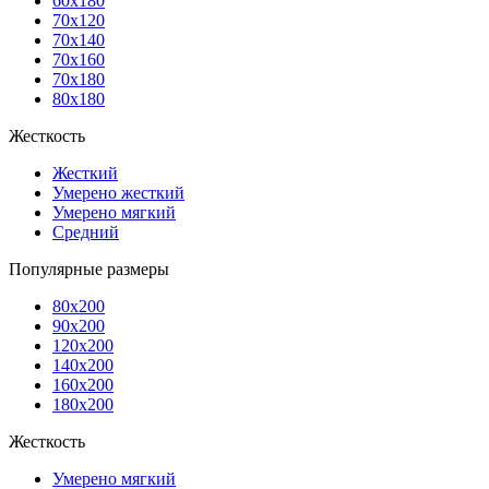
60x180
70x120
70x140
70x160
70x180
80x180
Жесткость
Жесткий
Умерено жесткий
Умерено мягкий
Средний
Популярные размеры
80x200
90x200
120x200
140x200
160x200
180x200
Жесткость
Умерено мягкий