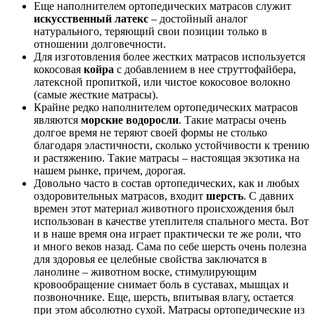
Еще наполнителем ортопедических матрасов служит
искусственный латекс
– достойный аналог
натурального, теряющий свои позиции только в
отношении долговечности.
Для изготовления более жестких матрасов используется
кокосовая
койра
с добавлением в нее струттофайбера,
латексной пропиткой, или чистое кокосовое волокно
(самые жесткие матрасы).
Крайне редко наполнителем ортопедических матрасов
являются
морские водоросли
. Такие матрасы очень
долгое время не теряют своей формы не столько
благодаря эластичности, сколько устойчивости к трению
и растяжению. Такие матрасы – настоящая экзотика на
нашем рынке, причем, дорогая.
Довольно часто в состав ортопедических, как и любых
оздоровительных матрасов, входит
шерсть
. С давних
времен этот материал животного происхождения был
использован в качестве утеплителя спального места. Вот
и в наше время она играет практически те же роли, что
и много веков назад. Сама по себе шерсть очень полезна
для здоровья ее целебные свойства заключатся в
ланолине – животном воске, стимулирующим
кровообращение снимает боль в суставах, мышцах и
позвоночнике. Еще, шерсть, впитывая влагу, остается
при этом абсолютно сухой. Матрасы ортопедические из