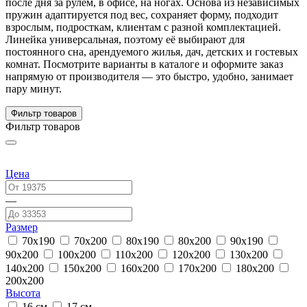
после дня за рулём, в офисе, на ногах. Основа из независимых
пружин адаптируется под вес, сохраняет форму, подходит
взрослым, подросткам, клиентам с разной комплектацией.
Линейка универсальная, поэтому её выбирают для
постоянного сна, арендуемого жилья, дач, детских и гостевых
комнат. Посмотрите варианты в каталоге и оформите заказ
напрямую от производителя — это быстро, удобно, занимает
пару минут.
Фильтр товаров
Фильтр товаров
Цена
—
Размер
70x190
70x200
80x190
80x200
90x190
90x200
100x200
110x200
120x200
130x200
140x200
150x200
160x200
170x200
180x200
200x200
Высота
16 см
17 см